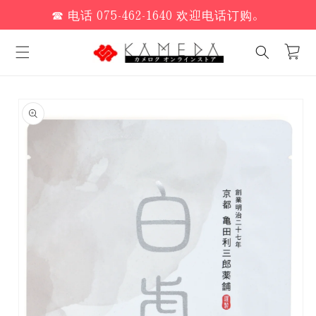
跳至内
☎ 电话 075-462-1640 欢迎电话订购。
容
手
推
车
跳至产
品信息