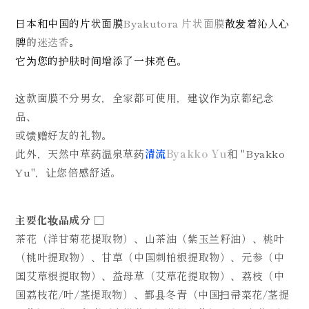
日本和中国的片状面膜
Byakutora 片状面膜
散发着沁人心
脾
的
迷迭香
。
它为您的护肤时间增添了一抹亮色。
这款面膜不分男女，全家都可使用，建议作为京都纪念
品、
或馈赠好友的礼物。
此外，天然中草药温泉草药
清流
Byakko Yu
和 "Byakko
Yu"，让您倍感舒适。
主要化妆品成分 □
茶花（洋甘菊花提取物）、山茶油（紫玉兰籽油）、桃叶
（桃叶提取物）、甘草（中国刺柏根提取物）、元参（中
国艾草根提取物）、益母草（艾草花提取物）、荔枝（中
国荔枝花/叶/茎提取物）、鄞县冬青（中国扫帚菜花/茎提