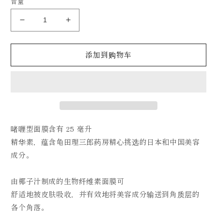
音量
格
减
增
少
加
Wakan
Wakan
添加到购物车
片
片
状
状
面
面
膜
膜
"Byakko
"Byakko
"的
"的
用
用
啫喱型面膜含有 25 毫升
量。
量。
精华素，蕴含龟田理三郎药房精心挑选的日本和中国美容
成分。
由椰子汁制成的生物纤维素面膜可
舒适地被皮肤吸收，并有效地将美容成分输送到角质层的
各个角落。