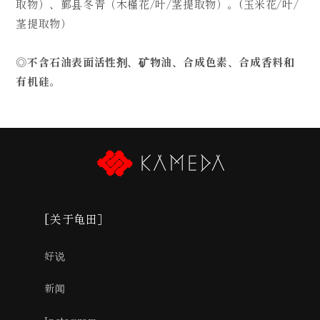
取物）、鄞县冬青（木槿花/叶/茎提取物）。(玉米花/叶/
茎提取物）
◎不含石油表面活性剂、矿物油、合成色素、合成香料和
有机硅
。
[关于龟田］
好说
新闻