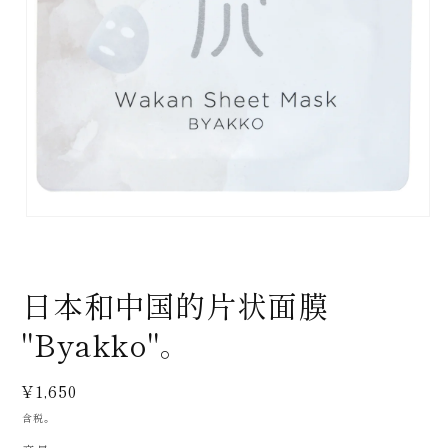
在
模
式
中
日本和中国的片状面膜
打
开
"Byakko"。
媒
体
(1)
正
¥1,650
常
含税。
价