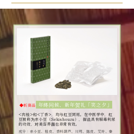
年终问候、新年贺礼「笑之夕」
◆新商品
<肉桂>和<丁香>，均与红豆同用。在中医学中，红
豆被称为赤小豆（Sekishouzu），据说具有解毒利尿
的功效，对美容养颜也非常有效。
成分：赤小豆、桂皮、香料葫芦、川芎、陈皮、艾叶、秦