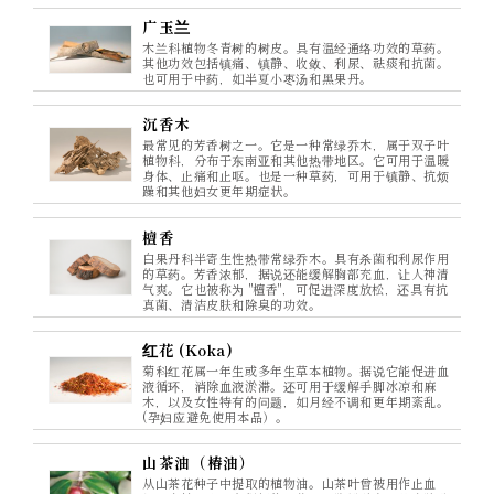
广玉兰
木兰科植物冬青树的树皮。具有温经通络功效的草药。
其他功效包括镇痛、镇静、收敛、利尿、祛痰和抗菌。
也可用于中药，如半夏小枣汤和黑果丹。
沉香木
最常见的芳香树之一。它是一种常绿乔木，属于双子叶
植物科，分布于东南亚和其他热带地区。它可用于温暖
身体、止痛和止呕。也是一种草药，可用于镇静、抗烦
躁和其他妇女更年期症状。
檀香
白果丹科半寄生性热带常绿乔木。具有杀菌和利尿作用
的草药。芳香浓郁，据说还能缓解胸部充血，让人神清
气爽。它也被称为 "檀香"，可促进深度放松，还具有抗
真菌、清洁皮肤和除臭的功效。
红花 (Koka)
菊科红花属一年生或多年生草本植物。据说它能促进血
液循环，消除血液淤滞。还可用于缓解手脚冰凉和麻
木，以及女性特有的问题，如月经不调和更年期紊乱。
(孕妇应避免使用本品）。
山茶油（椿油）
从山茶花种子中提取的植物油。山茶叶曾被用作止血