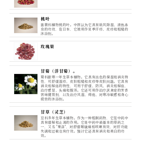
桃叶
蔷薇科植物桃的叶。中医认为它具有祛风除湿、清热杀
虫的功效，在日本，它被用作夏季汗疹、皮疹和粗糙的
沐浴剂。
玫瑰果
甘菊（洋甘菊）。
菊科耐寒一年生草本植物。它具有出色的保湿和消炎特
性，可舒缓湿疹、皮肤粗糙和皮疹等皮肤问题。它具有
消炎和解痉的特性，可用于舒缓、防风、消炎和解痉，
治疗感冒、头痛和腹泻。它还可用作治疗厌食症的芳香
苦味健胃剂，以及治疗风湿、痔疮、对寒冷敏感和身心
疲劳的沐浴剂。
甘草（灵芝）
豆科多年生草本植物。作为一种粗制药物，它在中药中
具有缓解和止渴的作用。它是中药中最基本的草药之
一，又名 "果洛"，对舒缓喉咙痛和咳嗽有效，对肝功能
失调和过敏也有疗效。预计它还具有消炎和美白的功
效。