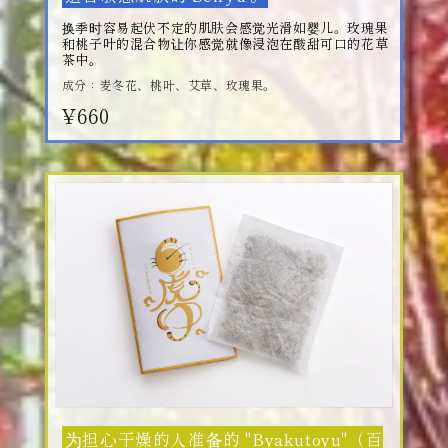
换季时容易起伏不定的肌肤会感觉光滑如婴儿。玫瑰果
和桃子叶的混合物让你感觉就像浸泡在酸甜可口的花草
茶中。
成分：麦冬花、桃叶、艾草、玫瑰果。
¥660
为担心干燥的人准备的 "Byakutoyu"（百