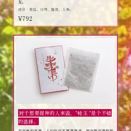
友。
成分：苦瓜、川芎、陈皮、人参。
¥792
对于想要提神的人来说，"铃玉 "是个不错
的选择。
在炎热的夏季，人们往往不愿意洗澡，而这款浴液却能