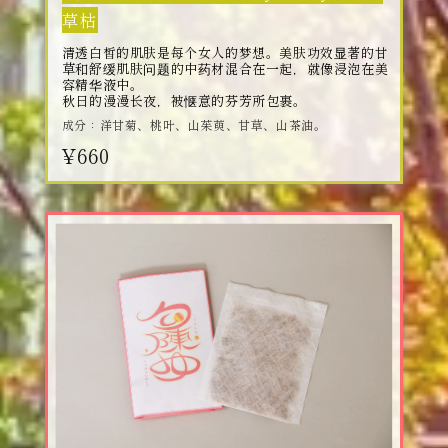
草枯
清透白皙的肌肤是每个女人的梦想。美肤功效显著的甘
草和舒缓肌肤问题的中药材混合在一起，就像浸泡在美
容精华液中。
秋日的漫漫长夜，被惬意的芬芳所包裹。
成分：洋甘菊、桃叶、山茱萸、甘草、山茶油。
¥660