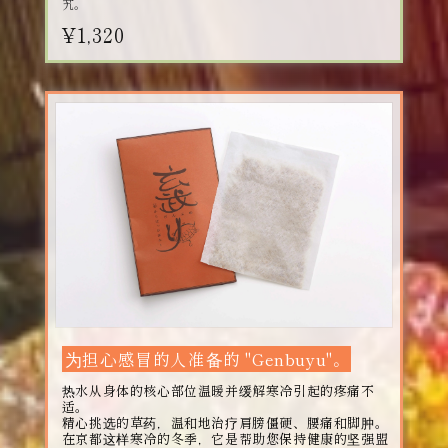
艽。
¥1,320
为担心感冒的人准备的 "Genbuyu"。
热水从身体的核心部位温暖并缓解寒冷引起的疼痛不
适。
精心挑选的草药，温和地治疗肩膀僵硬、腰痛和脚肿。
在京都这样寒冷的冬季，它是帮助您保持健康的坚强盟